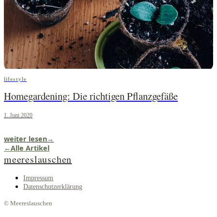
lifestyle
Homegardening: Die richtigen Pflanzgefäße
1. Juni 2020
weiter lesen
→
←
Alle Artikel
meereslauschen
Impressum
Datenschutzerklärung
© Meereslauschen